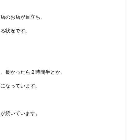
閉店のお店が目立ち、
する状況です。
、
ち、長かったら２時間半とか、
態になっています。
果が続いています。
。