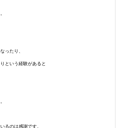
す。
、
になったり、
たりという経験があると
。
す。
ているのは感謝です。