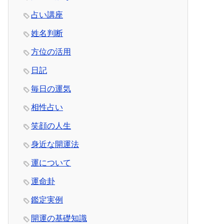
占い講座
姓名判断
方位の活用
日記
毎日の運気
相性占い
笑顔の人生
身近な開運法
運について
運命卦
鑑定実例
開運の基礎知識