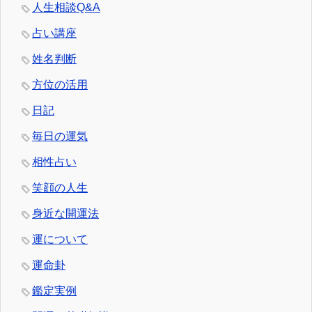
人生相談Q&A
占い講座
姓名判断
方位の活用
日記
毎日の運気
相性占い
笑顔の人生
身近な開運法
運について
運命卦
鑑定実例