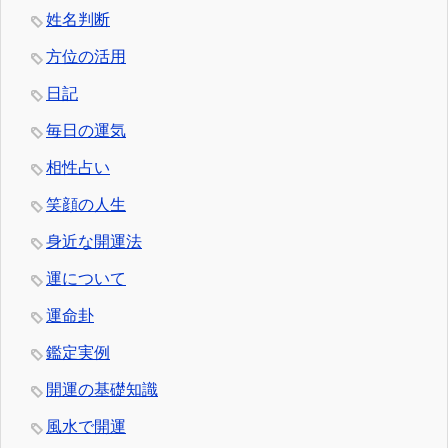
姓名判断
方位の活用
日記
毎日の運気
相性占い
笑顔の人生
身近な開運法
運について
運命卦
鑑定実例
開運の基礎知識
風水で開運