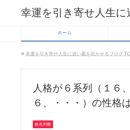
幸運を引き寄せ人生に
ホーム
幸運を引き寄せ人生に追い風を吹かせるブログ
T
人格が６系列（１６
６、・・・）の性格
姓名判断