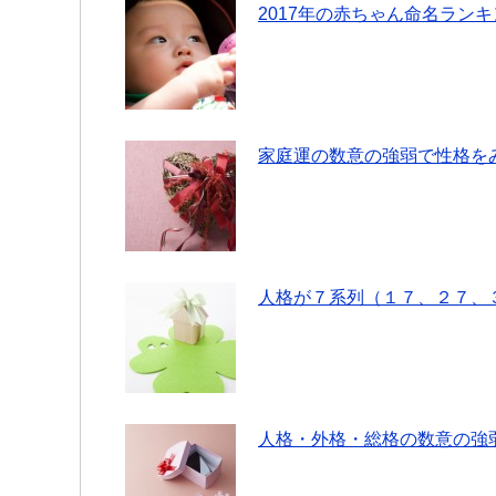
2017年の赤ちゃん命名ラン
家庭運の数意の強弱で性格を
人格が７系列（１７、２７、
人格・外格・総格の数意の強