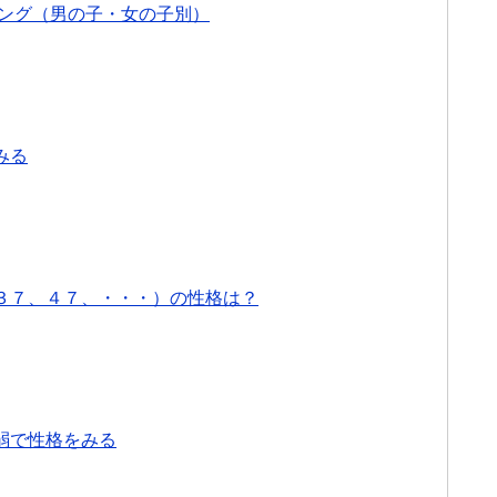
キング（男の子・女の子別）
みる
３７、４７、・・・）の性格は？
弱で性格をみる