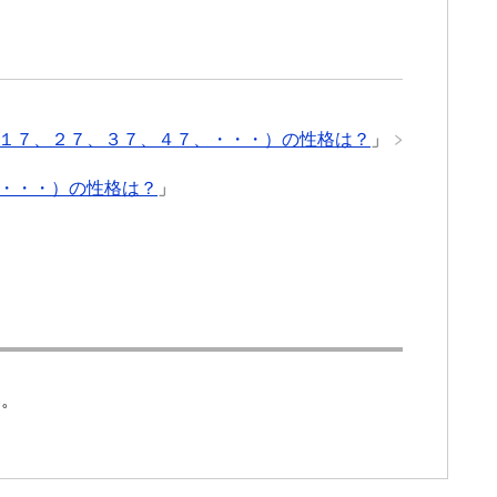
１７、２７、３７、４７、・・・）の性格は？
」
・・・）の性格は？
」
い。