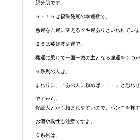
親分肌です。
６・１６は福栄発展の幸運数で、
悪運を吉運に変えるツキ運ありといわれてい
２６は英雄波乱運で、
機運に乗じて一国一城の主となる強運をもつ
６系列の人は、
まわりに、「あの人に頼めば・・・」と思わ
ですから、
保証人とかも頼まれやすいので、ハンコを押
お酒や異性も注意ですよ。
６系列は、