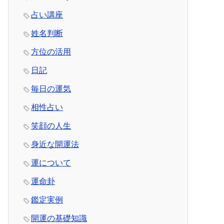
占い講座
姓名判断
方位の活用
日記
毎日の運気
相性占い
笑顔の人生
身近な開運法
運について
運命卦
鑑定実例
開運の基礎知識