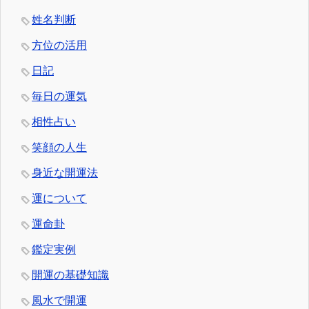
姓名判断
方位の活用
日記
毎日の運気
相性占い
笑顔の人生
身近な開運法
運について
運命卦
鑑定実例
開運の基礎知識
風水で開運